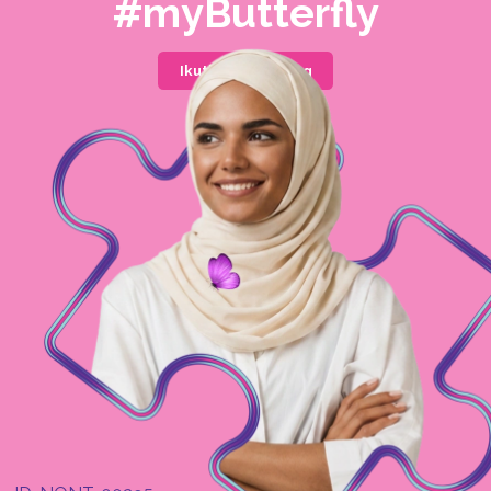
#myButterfly
Ikuti tes sekarang