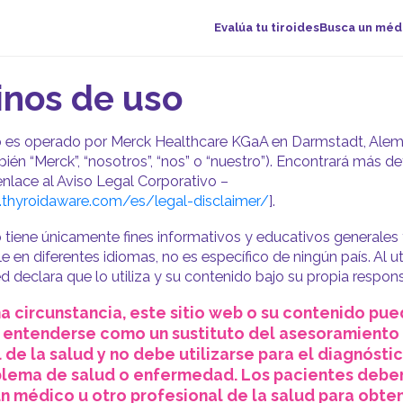
Evalúa tu tiroides
Busca un méd
inos de uso
eb es operado por Merck Healthcare KGaA en Darmstadt, Alem
én “Merck”, “nosotros”, “nos” o “nuestro”). Encontrará más det
enlace al Aviso Legal Corporativo –
thyroidaware.com/es/legal-disclaimer/
].
b tiene únicamente fines informativos y educativos generales
e en diferentes idiomas, no es específico de ningún país. Al uti
ed declara que lo utiliza y su contenido bajo su propia respon
a circunstancia, este sitio web o su contenido pu
 o entenderse como un sustituto del asesoramiento
 de la salud y no debe utilizarse para el diagnósti
blema de salud o enfermedad. Los pacientes debe
n médico u otro profesional de la salud para obte