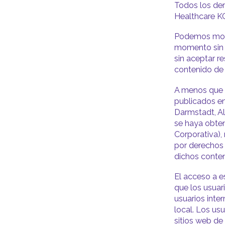
Todos los der
Healthcare KGa
Podemos modif
momento sin p
sin aceptar r
contenido de 
A menos que s
publicados en
Darmstadt, Al
se haya obte
Corporativa),
por derechos 
dichos conten
El acceso a es
que los usuari
usuarios inte
local. Los us
sitios web d