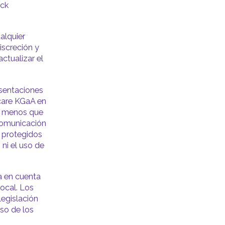
rck
alquier
iscreción y
ctualizar el
esentaciones
care KGaA en
 A menos que
Comunicación
y protegidos
ni el uso de
ga en cuenta
local. Los
legislación
uso de los