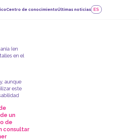
ico
Centro de conocimiento
Últimas noticias
ES
ania (en
alles en el
 y, aunque
lizar este
sabilidad
ede
 de un
co de
n consultar
ner