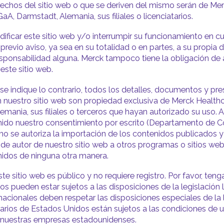
echos del sitio web o que se deriven del mismo serán de Me
A, Darmstadt, Alemania, sus filiales o licenciatarios.
icar este sitio web y/o interrumpir su funcionamiento en cu
revio aviso, ya sea en su totalidad o en partes, a su propia d
esponsabilidad alguna. Merck tampoco tiene la obligación de a
este sitio web.
e indique lo contrario, todos los detalles, documentos y pr
 nuestro sitio web son propiedad exclusiva de Merck Health
emania, sus filiales o terceros que hayan autorizado su uso.
nido nuestro consentimiento por escrito (Departamento de 
 no se autoriza la importación de los contenidos publicados 
de autor de nuestro sitio web a otros programas o sitios web 
idos de ninguna otra manera.
te sitio web es público y no requiere registro. Por favor, ten
os pueden estar sujetos a las disposiciones de la legislación 
rnacionales deben respetar las disposiciones especiales de la 
uarios de Estados Unidos están sujetos a las condiciones de 
e nuestras empresas estadounidenses.