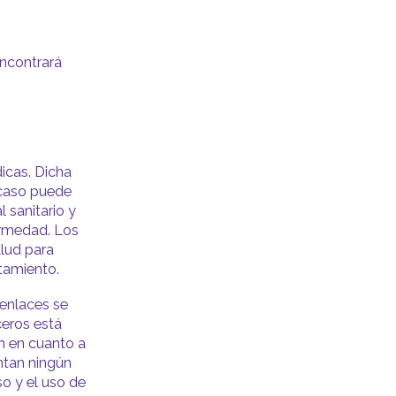
Encontrará
icas. Dicha
 caso puede
 sanitario y
ermedad. Los
alud para
tamiento.
 enlaces se
ceros está
n en cuanto a
ntan ningún
so y el uso de