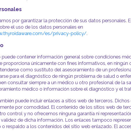
ersonales
os por garantizar la protección de sus datos personales. 
obre el uso de los datos personales en
w.thyroidaware.com/es/privacy-policy/
.
do
b puede contener información general sobre condiciones méd
e proporciona únicamente con fines informativos, en ningún
entenderse como sustituto del asesoramiento de un profesional
zarse para el diagnóstico de ningún problema de salud o enf
en consultar siempre a un médico u otro profesional de la s
ramiento médico o información sobre el diagnóstico y el tra
también puede incluir enlaces a sitios web de terceros. Dichos
camente por comodidad. El contenido de los sitios web de ter
tro control y no ofrecemos ninguna garantía ni representació
o validez de dicha información. Los enlaces tampoco represe
 o respaldo a los contenidos del sitio web enlazado. El acce