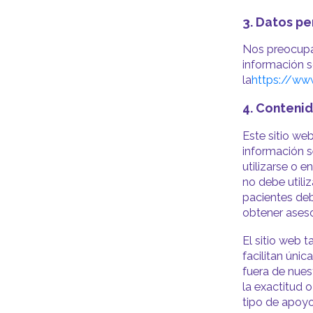
3. Datos p
Nos preocupam
información s
la
https://ww
4
. Conteni
Este sitio we
información s
utilizarse o 
no debe utili
pacientes deb
obtener aseso
El sitio web 
facilitan úni
fuera de nues
la exactitud 
tipo de apoyo