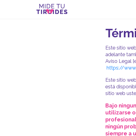
Térm
Este sitio w
adelante tambi
Aviso Legal [
https://www.
Este sitio we
está disponibl
sitio web ust
Bajo ningun
utilizarse
profesional
ningún pro
siempre a u