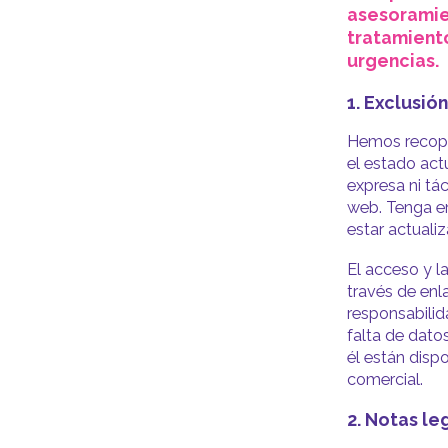
asesoramie
tratamiento
urgencias.
1. Exclusió
Hemos recopi
el estado act
expresa ni tác
web. Tenga en
estar actuali
El acceso y la
través de enl
responsabilid
falta de datos
él están disp
comercial.
2. Notas le