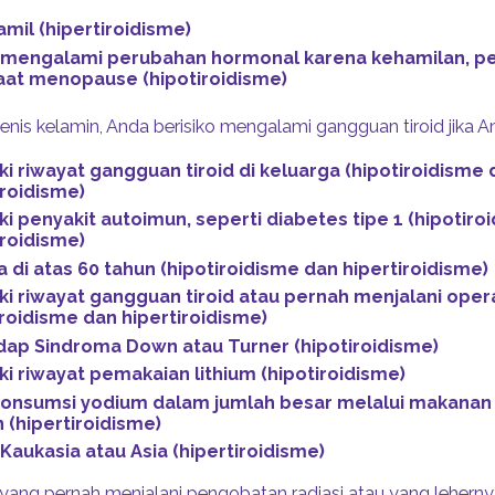
amil (hipertiroidisme)
 mengalami perubahan hormonal karena kehamilan, pe
aat menopause (hipotiroidisme)
 jenis kelamin, Anda berisiko mengalami gangguan tiroid jika A
ki riwayat gangguan tiroid di keluarga (hipotiroidisme 
iroidisme)
ki penyakit autoimun, seperti diabetes tipe 1 (hipotiro
iroidisme)
a di atas 60 tahun (hipotiroidisme dan hipertiroidisme)
ki riwayat gangguan tiroid atau pernah menjalani opera
iroidisme dan hipertiroidisme)
ap Sindroma Down atau Turner (hipotiroidisme)
ki riwayat pemakaian lithium (hipotiroidisme)
nsumsi yodium dalam jumlah besar melalui makanan 
 (hipertiroidisme)
Kaukasia atau Asia (hipertiroidisme)
yang pernah menjalani pengobatan radiasi atau yang leherny