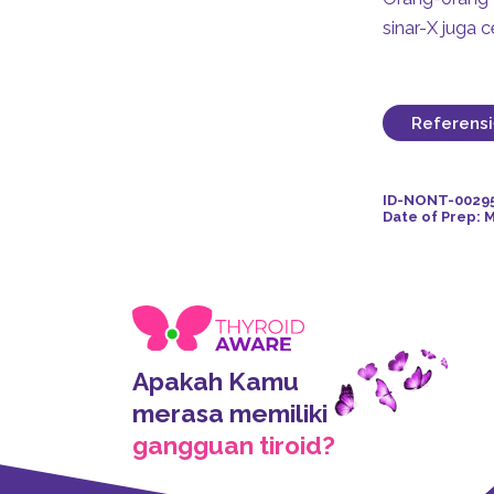
sinar-X juga 
Referensi
Americ
brain f
ID-NONT-0029
patien
Date of Prep: 
Americ
conten
Februa
Americ
conten
Februa
Everyd
Apakah Kamu
at
http
risk.as
merasa memiliki
gangguan tiroid?