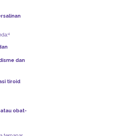
rsalinan
4
nda:
dan
idisme dan
si tiroid
atau obat-
a terpapar