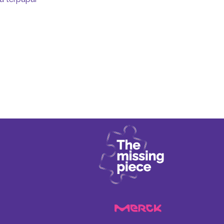
ng, mood and
ion/ct-for-
17
hyroid.org/wp-
 Last accessed
yroid.org/wp-
 Last accessed
yroid-disease-