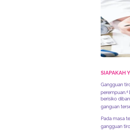
SIAPAKAH 
Gangguan tiro
4
perempuan.
berisiko diba
ganguan ters
Pada masa te
gangguan tiro