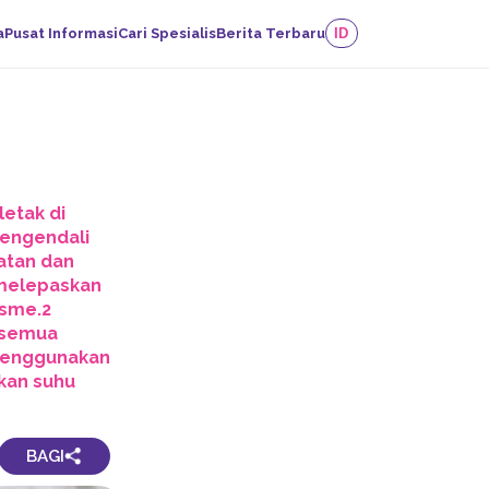
a
Pusat Informasi
Cari Spesialis
Berita Terbaru
ID
letak di
pengendali
atan dan
 melepaskan
isme.2
 semua
 menggunakan
kan suhu
BAGI