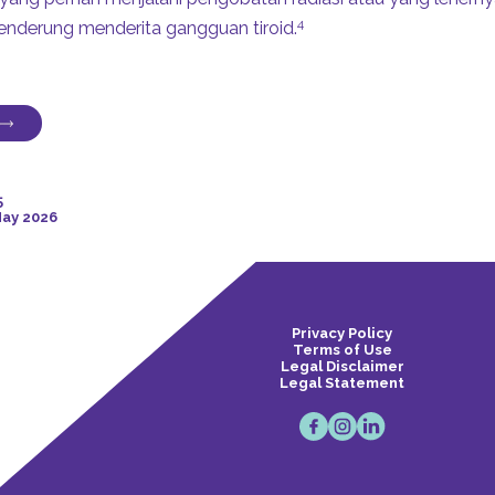
4
cenderung menderita gangguan tiroid.
an Thyroid Association. Thyroid blood tests and general well-bei
unction. Available at
http://www.thyroid.org/patient-thyroid-informat
5
ts/august-2016/vol-9-issue-8-p-8-9/
. Last accessed February 20
May 2026
an Thyroid Association. Hyperthyroidism. Available at
http://www.t
t/uploads/patients/brochures/ata-hyperthyroidism-brochure.pdf
.
ry 2017
an Thyroid Association. Hypothyroidism. Available at
http://www.th
t/uploads/patients/brochures/ata-hypothyroidism-brochure.pdf
.
Privacy Policy
ry 2017
Terms of Use
ay Health. Are you at risk for thyroid disease? Available
Legal Disclaimer
://www.everydayhealth.com/thyroid-conditions/evaluating-your-th
Legal Statement
px
. Last accessed February 2017