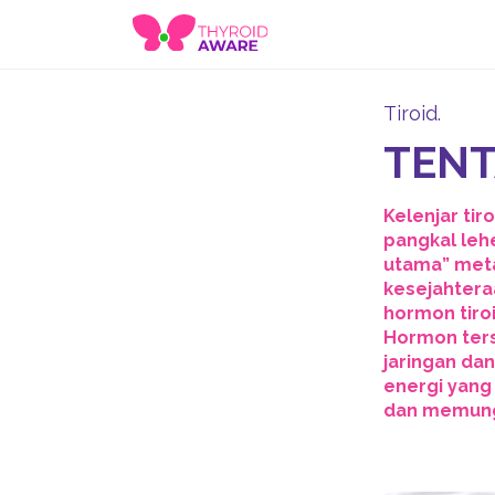
Tiroid.
TENT
Kelenjar tir
pangkal leh
utama” met
kesejahtera
hormon tiro
Hormon ters
jaringan da
energi yang
dan memungk