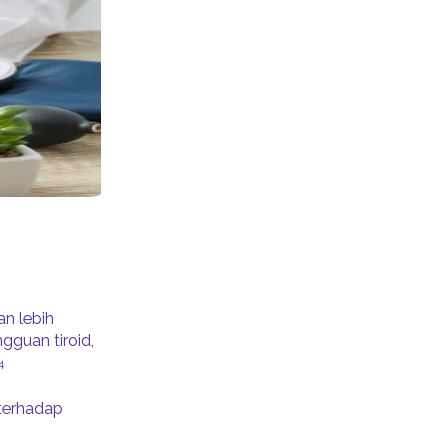
n lebih
gguan tiroid,
4
terhadap