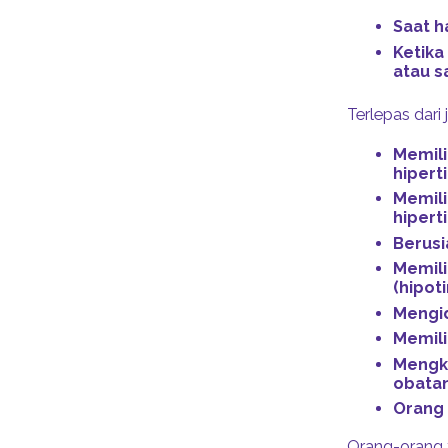
Saat h
Ketika
atau s
Terlepas dari
Memili
hipert
Memili
hipert
Berusi
Memili
(hipot
Mengid
Memili
Mengko
obatan
Orang 
Orang-orang 