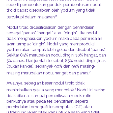
seperti pembentukan gondok, pembentukan nodul
tiroid dapat disebabkan oleh yodium yang tidak
6
tercukupi dalam makanan.
Nodul tiroid diklasifikasikan dengan pemindaian
sebagai “panas,” “hangat,” atau “dingin.” Jika nodul
tidak menghasilkan yodium maka pada pemindaian
akan tampak “dingin”. Nodul yang memproduksi
yodium akan tampak lebih gelap dan disebut “panas.”
Sekitar 85% merupakan nodul dingin, 10% hangat, dan
5% panas. Dari jumlah tersebut, 85% nodul dingin jinak
(bukan kanker), sebanyak 90% dan 95% masing-
7
masing merupakan nodul hangat dan panas.
Awalnya, sebagian besar nodul tiroid tidak
6
menimbulkan gejala yang mencolok.
Nodul ini sering
tidak dikenali sampai pemeriksaan medis rutin
berikutnya atau pada tes pencitraan, seperti
pemindaian tomografi terkomputasi (CT) atau
ultrasound leher, dilakukan untuk alasan yang tidak