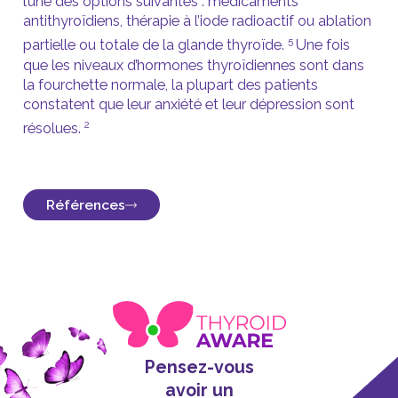
l’une des options suivantes : médicaments
antithyroïdiens, thérapie à l’iode radioactif ou ablation
5
partielle ou totale de la glande thyroïde.
Une fois
que les niveaux d’hormones thyroïdiennes sont dans
la fourchette normale, la plupart des patients
constatent que leur anxiété et leur dépression sont
2
résolues.
Références
Hage MP, Azar ST. The link between thyroid
function and depression. J Thyroid Res 2012; 2012:
590648
Heinrich TW, Graham G. Hypothyroidism
presenting as psychosis: myxedema madness
revisited. Prim Care Companion J Clin Psychiatry
2003; 5: 260–266
Krassas GE, Poppe K, Glinoer D. Thyroid function
Pensez-vous
and human reproductive health. Endocr Rev 2010;
avoir un
31: 702–75