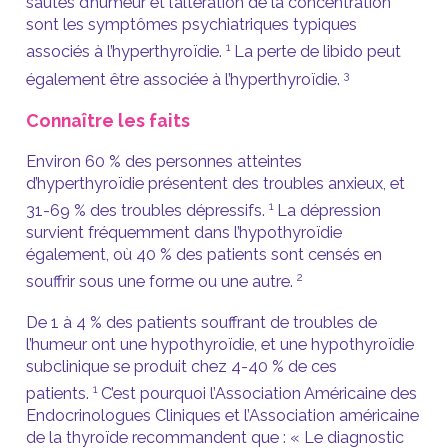
sautes d’humeur et l’altération de la concentration
sont les symptômes psychiatriques typiques
1
associés à l’hyperthyroïdie.
La perte de libido peut
3
également être associée à l’hyperthyroïdie.
Connaître les faits
Environ 60 % des personnes atteintes
d’hyperthyroïdie présentent des troubles anxieux, et
1
31-69 % des troubles dépressifs.
La dépression
survient fréquemment dans l’hypothyroïdie
également, où 40 % des patients sont censés en
2
souffrir sous une forme ou une autre.
De 1 à 4 % des patients souffrant de troubles de
l’humeur ont une hypothyroïdie, et une hypothyroïdie
subclinique se produit chez 4-40 % de ces
1
patients.
C’est pourquoi l’Association Américaine des
Endocrinologues Cliniques et l’Association américaine
de la thyroïde recommandent que : « Le diagnostic